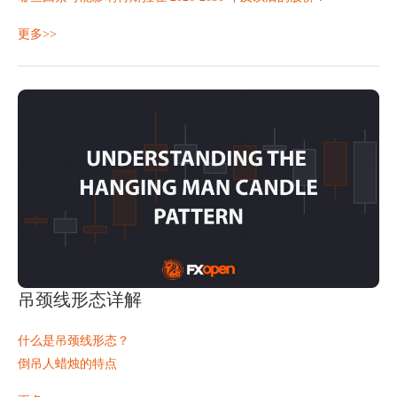
分析师对特斯拉股票的预测
更多>>
特斯拉公司概况
特斯拉股价历史
到 2030 年，
吊颈线形态详解
什么是吊颈线形态？
倒吊人蜡烛的特点
交易者如何识别吊颈线
吊颈线是一种单根K线形态，