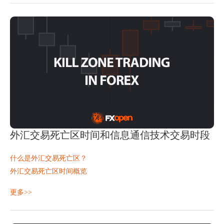
常问问题
动性、
外汇交易死亡区时间和信息通信技术交易时段
什么是外汇交易死亡区？
外汇交易死亡区时间概览
主要信息通信技术杀伤区时间详情
“杀伤区交易法”是一种专注于交易日中流动性最强、波动性最大的
更多>>
杀戮区内的交易考量
时段的交易策略。
杀戮区常见交易货币对
要点总结