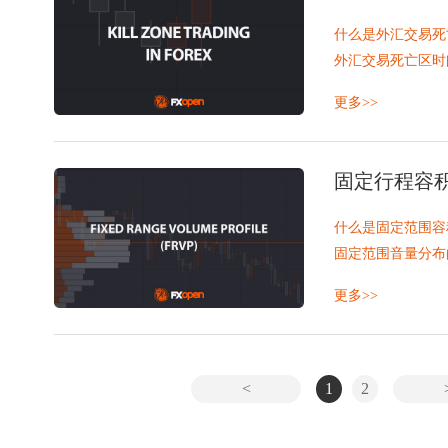
什么是外汇交易死
外汇交易死亡区时
主要信息通信技术
“杀伤区交易法”
更多>>
杀戮区内的交易考
杀戮区常见交易货
要点总结
固定行程容积
常问问题
什么是固定范围容
固定范围音量分布
FRVP的组成部分
更多>>
FRVP在市场分析
固定范围音量曲线
选择 FRVP 分析
FRVP示例：
<
1
2