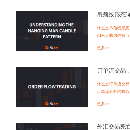
特斯拉股价历史
到 2030 年，
吊颈线形态
什么是吊颈线形态
倒吊人蜡烛的特点
交易者如何识别吊
吊颈线是一种单根
更多>>
交易吊颈线形态
倒吊人图案的局限
吊颈线形态与类似
订单流交易
倒吊人图案可靠吗
最后想说的话
什么是订单流交易
常问问题
订单流分析的核心
订单流交易策略示
订单流交易是对实
更多>>
要点总结
势。它关注已执行
常问问题
外汇交易死