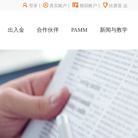




登录
丨
真实账户
丨
模拟账户
丨
比赛直
达
出入金
合作伙伴
PAMM
新闻与教学