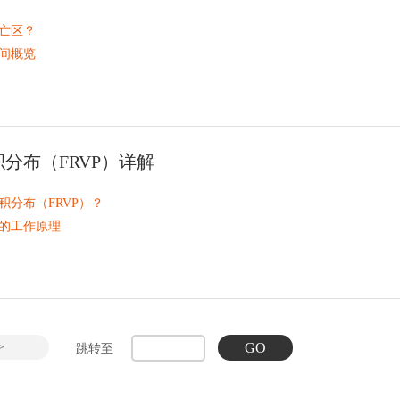
亡区？
间概览
杀伤区时间详情
是一种专注于交易日中流动性最强、波动性最大的时段的交易策略。
量
币对
分布（FRVP）详解
积分布（FRVP）？
的工作原理
中的应用
与会话音量曲线与可视范围
的范围
>
GO
跳转至