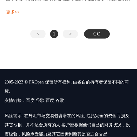
的石油市场发生了一些重要变化（美国原油XTIUSD和英国布伦特
更多>>
XBRUSD）。
由于石油有可能再次跌至负价，许多平台无法显示这些负价。 从
即日起直到另行通知，如果XTIUSD或XBRUSD的价格跌至$
5.50，
<
1
>
GO
2005-2023 © FXOpen 保留所有权利. 由各自的持有者保留不同的商
标.
友情链接：
百度
谷歌
百度
谷歌
风险警示: 在外汇市场交易包含潜在的风险, 包括完全的资金亏损及
其它亏损，并不适合所有的人.客户应根据他们自己的财务状况，投
资经验，风险承受能力及其它因素判断其是否适合交易.