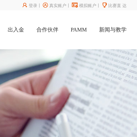




登录
丨
真实账户
丨
模拟账户
丨
比赛直
达
出入金
合作伙伴
PAMM
新闻与教学