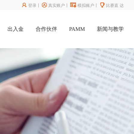




登录
丨
真实账户
丨
模拟账户
丨
比赛直
达
出入金
合作伙伴
PAMM
新闻与教学