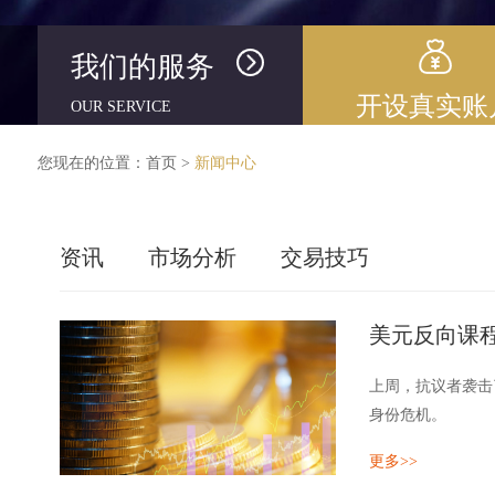
我们的服务
开设真实账
OUR SERVICE
您现在的位置：
首页
>
新闻中心
资讯
市场分析
交易技巧
美元反向课
上周，抗议者袭击
身份危机。
在秩序恢复后不久
更多>>
20日
实现权力的和