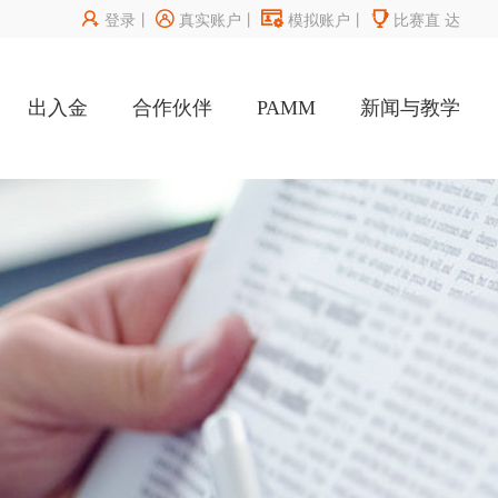




登录
丨
真实账户
丨
模拟账户
丨
比赛直
达
出入金
合作伙伴
PAMM
新闻与教学