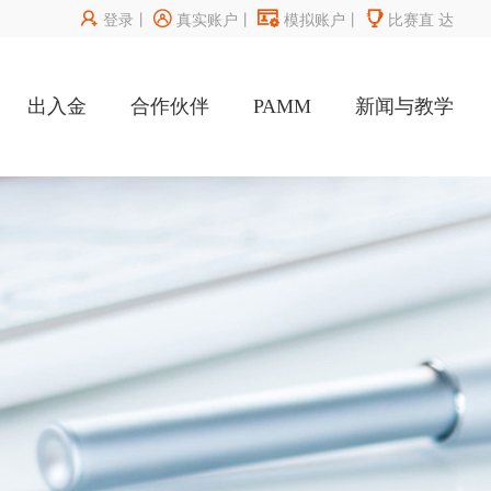




登录
丨
真实账户
丨
模拟账户
丨
比赛直
达
出入金
合作伙伴
PAMM
新闻与教学