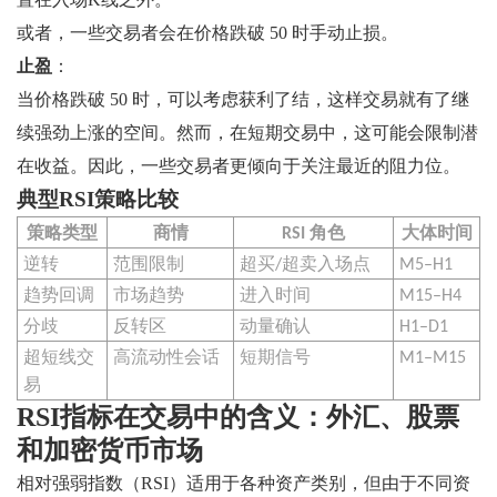
或者，一些交易者会在价格跌破 50 时手动止损。
止盈
：
当价格跌破 50 时，可以考虑获利了结，这样交易就有了继
续强劲上涨的空间。然而，在短期交易中，这可能会限制潜
在收益。因此，一些交易者更倾向于关注最近的阻力位。
典型RSI策略比较
策略类型
商情
RSI 角色
大体时间
逆转
范围限制
超买/超卖入场点
M5–H1
趋势回调
市场趋势
进入时间
M15–H4
分歧
反转区
动量确认
H1–D1
超短线交
高流动性会话
短期信号
M1–M15
易
RSI指标在交易中的含义：外汇、股票
和加密货币市场
相对强弱指数（RSI）适用于各种资产类别，但由于不同资