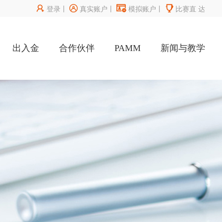




登录
丨
真实账户
丨
模拟账户
丨
比赛直
达
出入金
合作伙伴
PAMM
新闻与教学