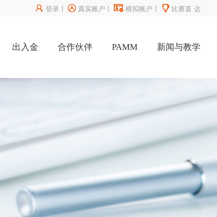




登录
丨
真实账户
丨
模拟账户
丨
比赛直
达
出入金
合作伙伴
PAMM
新闻与教学