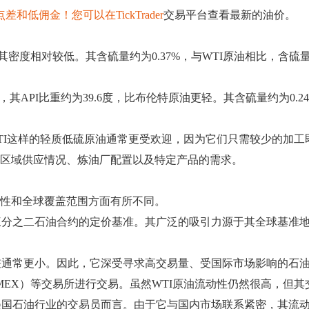
点差和低佣金！您可以在
TickTrader
交易平台查看最新的油价。
明其密度相对较低。其含硫量约为0.37%，与WTI原油相比，
，其API比重约为39.6度，比布伦特原油更轻。其含硫量约为0
WTI这样的轻质低硫原油通常更受欢迎，因为它们只需较少的加
于区域供应情况、炼油厂配置以及特定产品的需求。
动性和全球覆盖范围方面有所不同。
之二石油合约的定价基准。其广泛的吸引力源于其全球基准地位，这使
差通常更小。因此，它深受寻求高交易量、受国际市场影响的石
MEX）等交易所进行交易。虽然WTI原油流动性仍然很高，但
美国石油行业的交易员而言。由于它与国内市场联系紧密，其流