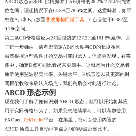
ABCD形态要求BC价格腿位于AB价格的38.2%至78.6%回撤
位之间，理想情况下在61.8%至78.6%之间。这意味着，如果
您在A点和B点放置
斐波那契回撤工具
，C点应位于0.382至
0.786之间。
第二条CD价格腿应为BC回撤线的127.2%至161.8%延伸。为
了进一步确认，请考虑指定AB的长度与CD的长度相同。
虽然根据这些条件开始交易可能很诱人，但您会发现，在实
践中，确定D点可能比看起来更棘手。这就是为什么交易者
通常使用斐波那契比率、关键水平、K线形态以及更高的时
间框架收敛来确认入场点，我们稍后会对此进行讨论。
ABCD 形态示例
现在我们了解了如何识别 ABCD 形态，就可以开始将其应
用于实际价格行为了。如果您想继续学习，可以考虑使用
FXOpen
TickTrader
平台。在那里，您可以使用内置的
ABCD 绘图工具自动计算点之间的斐波那契比率。