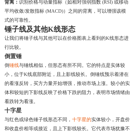
背离：
识别价格与动量指标（如相对强弱指数 (RSI) 或移动
平均收敛/发散指标 (MACD)）之间的背离，可以增强该模
式的可靠性。
锤子线及其他K线形态
让我们将锤子线与其他可以在价格图表上看到的K线形态进
行比较。
倒置锤
倒
锤线
与锤线相似，但形态有所不同。它的特点是实体较
小，位于K线底部附近，且上影线较长。倒锤线预示着潜在
的看涨反转，买方力量开始增强，推动市场上涨。较小的实
体和较短的下影线反映了价格下跌的阻力，表明市场情绪由
看跌转为看涨。
十字星
与红色或绿色锤子线形态不同，
十字星的
实体较小，开盘价
和收盘价相等或接近，且上下影线较长。它代表市场犹豫不