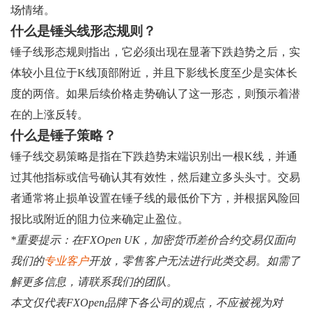
场情绪。
什么是锤头线形态规则？
锤子线形态规则指出，它必须出现在显著下跌趋势之后，实
体较小且位于K线顶部附近，并且下影线长度至少是实体长
度的两倍。如果后续价格走势确认了这一形态，则预示着潜
在的上涨反转。
什么是锤子策略？
锤子线交易策略是指在下跌趋势末端识别出一根K线，并通
过其他指标或信号确认其有效性，然后建立多头头寸。交易
者通常将止损单设置在锤子线的最低价下方，并根据风险回
报比或附近的阻力位来确定止盈位。
*重要提示：在FXOpen UK，加密货币差价合约交易仅面向
我们的
专业客户
开放，零售客户无法进行此类交易。如需了
解更多信息，请联系我们的团队。
本文仅代表FXOpen品牌下各公司的观点，不应被视为对