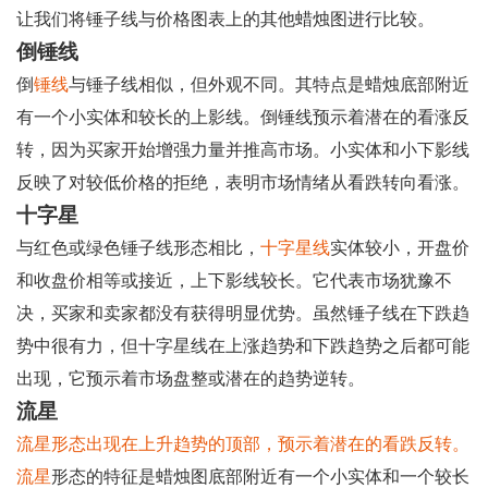
让我们将锤子线与价格图表上的其他蜡烛图进行比较。
倒锤线
倒
锤线
与锤子线相似，但外观不同。其特点是蜡烛底部附近
有一个小实体和较长的上影线。倒锤线预示着潜在的看涨反
转，因为买家开始增强力量并推高市场。小实体和小下影线
反映了对较低价格的拒绝，表明市场情绪从看跌转向看涨。
十字星
与红色或绿色锤子线形态相比，
十字星线
实体较小，开盘价
和收盘价相等或接近，上下影线较长。它代表市场犹豫不
决，买家和卖家都没有获得明显优势。虽然锤子线在下跌趋
势中很有力，但十字星线在上涨趋势和下跌趋势之后都可能
出现，它预示着市场盘整或潜在的趋势逆转。
流星
流星形态出现在上升趋势的顶部，预示着潜在的看跌反转。
流星
形态的特征是蜡烛图底部附近有一个小实体和一个较长