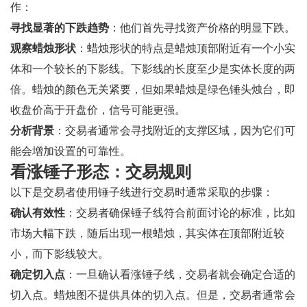
作：
寻找显著的下跌趋势
：他们首先寻找资产价格的明显下跌。
观察蜡烛形状
：蜡烛形状的特点是蜡烛顶部附近有一个小实
体和一个较长的下影线。下影线的长度至少是实体长度的两
倍。蜡烛的颜色无关紧要，但如果蜡烛是绿色锤头烛台，即
收盘价高于开盘价，信号可能更强。
分析背景
：交易者通常会寻找附近的支撑区域，因为它们可
能会增加设置的可靠性。
看涨锤子形态：交易规则
以下是交易者使用锤子线进行交易时通常采取的步骤：
确认有效性
：交易者确保锤子线符合前面讨论的标准，比如
市场大幅下跌，随后出现一根蜡烛，其实体在顶部附近较
小，而下影线较大。
确定切入点
：一旦确认看涨锤子线，交易者就会确定合适的
切入点。蜡烛图不提供具体的切入点。但是，交易者通常会