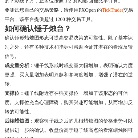
的下影线下方，止盈位按照 1:2 的风险/回报比率计算。
要测试您自己的交易策略，请使用FXOpen 的
TickTrader
交易
平台，该平台提供超过 1200 种交易工具。
如何确认锤子烛台？
确认锤形蜡烛图形态可提高交易决策的可靠性。除了基本识
别之外，还有多种技术和指标可帮助验证其潜在的看涨反转
信号。
成交量分析：
锤子线形成时成交量大幅增加，表明确认力度
更强。买入量增加表明兴趣和参与度增加，增强了潜在的逆
转。
支撑位：
锤子线附近存在强支撑位，增加了该形态的可信
度。支撑位充当心理障碍，购买兴趣可能增加，从而增加反
转的可能性。
后续蜡烛图：
观察锤子线之后的几根蜡烛图的价格走势可以
提供进一步的确认。收盘价高于锤子线高点的看涨蜡烛图可