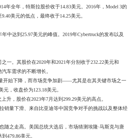
年，特斯拉股价收于14.83美元。2016年，Model 3的
.40美元的低点，最终收于14.25美元。
5.97美元的峰值。2019年Cyber​​truck的发布以及
。其股价在2020年和2021年分别收于232.22美元和
电动汽车需求的不断增长。
销量开始下降，而市场竞争加剧——尤其是在其关键市场之一
元，收盘价为123.18美元。
，股价在2023年7月达到299.29美元的高点。
特斯拉销量下滑、来自比亚迪等中国竞争对手的挑战以及整体经
股价也随之走高。美国总统大选后，市场猜测埃隆·马斯克与唐
479.86美元。