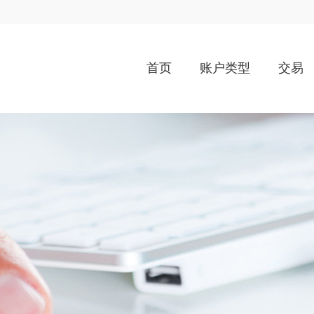
首页
账户类型
交易