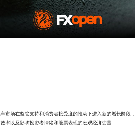
汽车市场在监管支持和消费者接受度的推动下进入新的增长阶段
运营效率以及影响投资者情绪和股票表现的宏观经济变量。