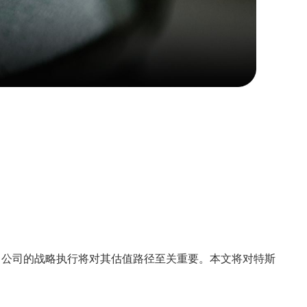
，公司的战略执行将对其估值路径至关重要。本文将对特斯