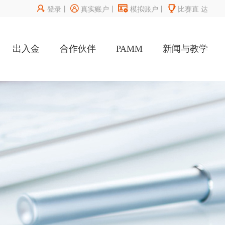




登录
丨
真实账户
丨
模拟账户
丨
比赛直
达
出入金
合作伙伴
PAMM
新闻与教学