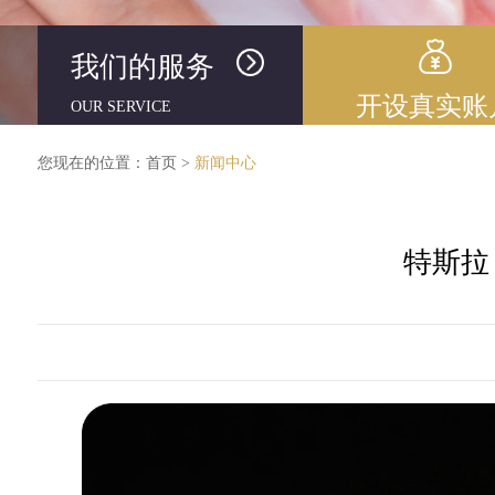
我们的服务
开设真实账
OUR SERVICE
您现在的位置：
首页
>
新闻中心
特斯拉 