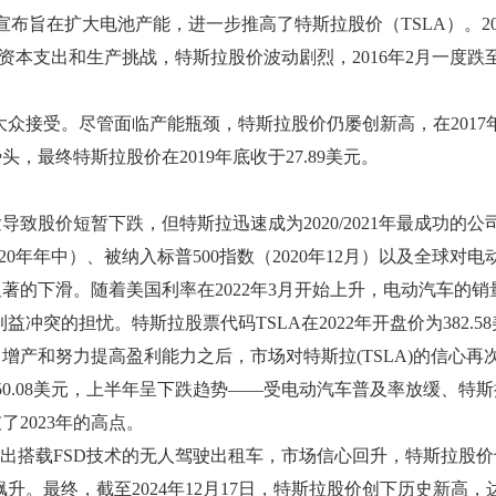
旨在扩大电池产能，进一步推高了特斯拉股价（TSLA）。2014年全
额资本支出和生产挑战，特斯拉股价波动剧烈，2016年2月一度跌至9
众接受。尽管面临产能瓶颈，特斯拉股价仍屡创新高，在2017年年中达到2
最终特斯拉股价在2019年底收于27.89美元。
股价短暂下跌，但特斯拉迅速成为2020/2021年最成功的公司之一
020年年中）、被纳入标普500指数（2020年12月）以及全球对
著的下滑。随着美国利率在2022年3月开始上升，电动汽车的
的担忧。特斯拉股票代码TSLA在2022年开盘价为382.58美
产和努力提高盈利能力之后，市场对特斯拉(TSLA)的信心再次上升
250.08美元，上半年呈下跌趋势——受电动汽车普及率放缓、
2023年的高点。
0月推出搭载FSD技术的无人驾驶出租车，市场信心回升，特斯拉
最终，截至2024年12月17日，特斯拉股价创下历史新高，达到