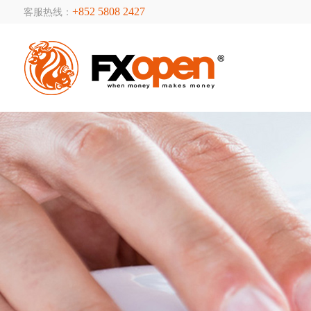
+852 5808 2427
客服热线：