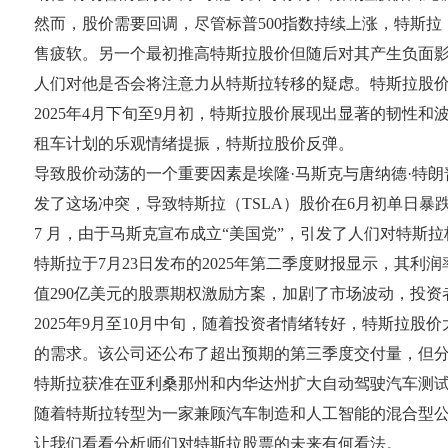
然而，股价需要回调，尽管标普500指数持续上涨，特斯拉（
售疲软。另一个最初推高特斯拉股价但随后对其产生负面影
人们对他是否会将注意力从特斯拉转移的疑虑。特斯拉股
2025年4月下旬至9月初，特斯拉股价展现出显著的韧性
租车计划的乐观情绪提振，特斯拉股价反弹。
导致股价动荡的一个重要因素是埃隆·马斯克与唐纳德·特朗普总统
发了这场冲突，导致特斯拉（TSLA）股价在6月初单日暴跌
7 月，由于马斯克宣布成立“美国党”，引发了人们对特斯
特斯拉于7月23日发布的2025年第二季度财报显示，其
值290亿美元的股票期权激励方案，加剧了市场波动，投
2025年9月至10月中旬，随着投资者情绪转好，特斯拉股
的需求。该公司还公布了超出预期的第三季度交付量，但
特斯拉获准在亚利桑那州和内华达州扩大自动驾驶汽车测试
随着特斯拉转型为一家兼顾汽车制造和人工智能的混合型
让我们看看分析师们对特斯拉股票的未来有何看法。