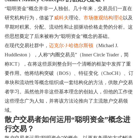
“聪明资金”概念并非一人独创。几十年来，交易员们一直在
研究机构行为，借鉴了
威科夫
理论、
市场微观结构理论
以及
早期对积累、分配、流动性和止损驱动价格走势的分析。这
些思想奠定了后来被称为“聪明资金”概念的基础。
在现代交易社群中，
迈克尔·J·哈德尔斯顿
（Michael J.
Huddleston ），人称“内圈交易员”（Inner Circle Trader，简
称ICT），在将这些原则整合到一个清晰的框架中发挥了重
要作用。他将结构突破（BOS）、特征变化（ChoCH）、订
单块和流动性等概念组织成一套结构化的方法，供散户交易
者学习。虽然他并非这些基本理念的创始人，但他的工作使
这些理念广为人知，并将该方法论推向了主流散户交易领
域。
散户交易者如何运用“聪明资金”概念进
行交易？
散户交易者运用“聪明资金”的概念，以更有条理的方式解读