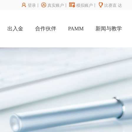




登录
丨
真实账户
丨
模拟账户
丨
比赛直
达
出入金
合作伙伴
PAMM
新闻与教学