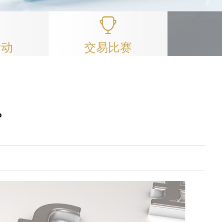
活动
交易比赛
？