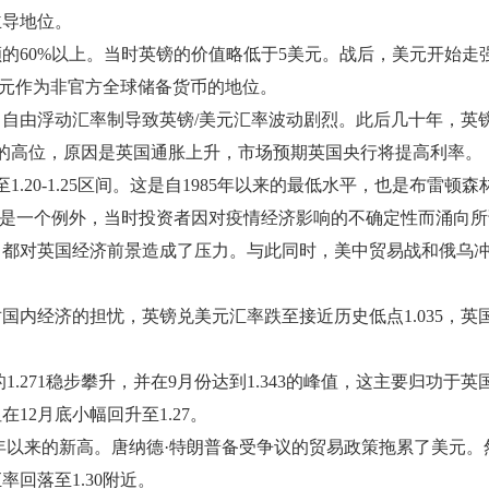
主导地位。
60%以上。当时英镑的价值略低于5美元。战后，美元开始走强
美元作为非官方全球储备货币的地位。
。自由浮动汇率制导致英镑/美元汇率波动剧烈。此后几十年，英
08 的高位，原因是英国通胀上升，市场预期英国央行将提高利率。
1.20-1.25区间。这是自1985年以来的最低水平，也是布
发初期是一个例外，当时投资者因对疫情经济影响的不确定性而涌向所
，都对英国经济前景造成了压力。与此同时，美中贸易战和俄乌
国内经济的担忧，英镑兑美元汇率跌至接近历史低点1.035，英
的1.271稳步攀升，并在9月份达到1.343的峰值，这主要归
在12月底小幅回升至1.27。
2021年以来的新高。唐纳德·特朗普备受争议的贸易政策拖累了
率回落至1.30附近。