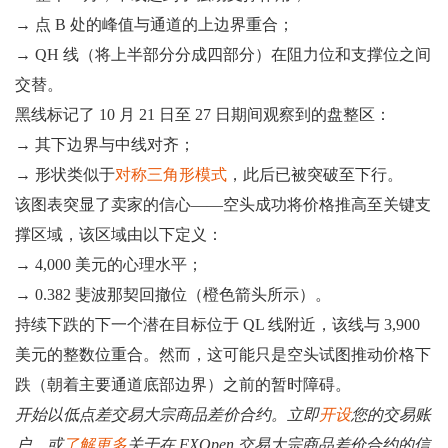
→ 点 B 处的峰值与通道的上边界重合；
→ QH 线（将上半部分分成四部分）在阻力位和支撑位之间
交替。
黑线标记了 10 月 21 日至 27 日期间观察到的盘整区：
→ 其下边界与中线对齐；
→ 形状类似于
对称三角形模式
，此后已被突破至下行。
该图表突显了卖家的信心——空头成功将价格推高至关键支
撑区域，该区域由以下定义：
→ 4,000 美元的心理水平；
→ 0.382 斐波那契回撤位（橙色箭头所示）。
持续下跌的下一个潜在目标位于 QL 线附近，该线与 3,900
美元的整数位重合。然而，这可能只是空头试图推动价格下
跌（朝着主要通道底部边界）之前的暂时障碍。
开始以低点差交易大宗商品差价合约。立即
开设
您的交易账
户，或
了解更多
关于在 FXOpen 交易大宗商品差价合约的信