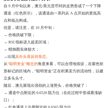
自 9 月中旬以来，澳元/美元货币对的走势形成了一个下降
通道（红色所示），该通道由一系列从 A 点开始的更低高
点和低点构成。
但是，请注意，在 10 月中旬：
→ 价格跌破下限；
→ RSI 指标进入超卖区域；
→ 蜡烛图实体较大；
→出现
反向头肩反转形态。
从
“聪明资金”概念的
角度来看，可以合理地假设，在紫色矩
形标记的区域内，“聪明资金”正在积累卖方的流动性，以建
立多头头寸。
随后，澳元展现出强劲的上涨势头，价格突破了：
→ 通道中点附近的 0.6520 阻力位（在此过程中形成看涨缺
口）；
→ 红色通道上边界附近的 0.6565 阻力位。