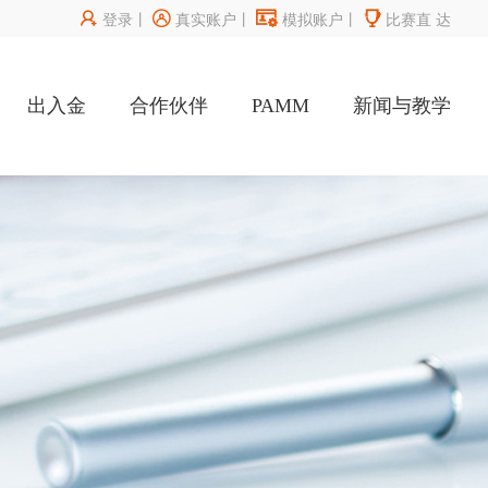




登录
丨
真实账户
丨
模拟账户
丨
比赛直
达
出入金
合作伙伴
PAMM
新闻与教学