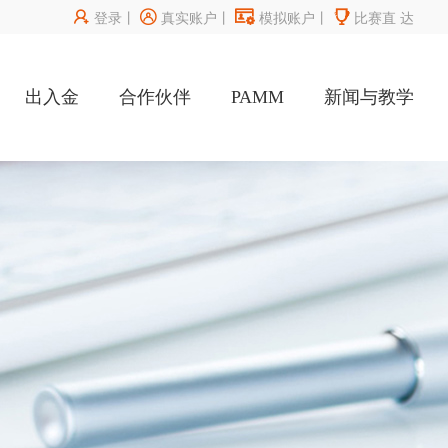




登录
丨
真实账户
丨
模拟账户
丨
比赛直
达
出入金
合作伙伴
PAMM
新闻与教学