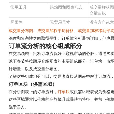
常用工具
蜡烛图和图表形态
成交量柱状
交量曲线
局限性
无贸易尺寸
没有方向或
成交量分布图
、
成交量加权平均价格
、
成交​​量加权移动平
深度和复杂性之间取得平衡。订单簿分析最为详细，但也
订单流分析的核心组成部分
在交易领域，剖析订单流就好比窥视市场的心脏，通过买
以下各节将按顺序介绍图表的主要组成部分：订单块、市场
计增量，以及成交量分布图。
了解这些组成部分可以让交易者直接从图表中解读订单流
订单区块（供需区域）
在分析图表上的订单流时，
订单块
或供需区域表现为价格
这些区域通常以价格的突然飙升或暴跌为特征，并留下价
强于卖方。