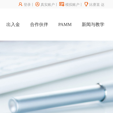




登录
丨
真实账户
丨
模拟账户
丨
比赛直
达
出入金
合作伙伴
PAMM
新闻与教学