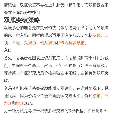
请记住，双底设置不会在上升趋势中起作用，而双顶设置不
会在下降趋势中找到。
双底突破策略
双底形态的理念是在突破颈线（即穿过两个底部之间的顶峰
的线）时入场。同样的理念适用于许多形态，包括
双顶
、
三
顶
、
三底
、
头肩顶
、
倒头肩顶
和
卡西莫多形态
。
入口
首先，交易者在图表上识别双底，方法是找到两个相似的低
点，中间有一个高点。然后，他们会在高点处画一条颈线，
等待第二个底部形成后价格突破这条颈线，这被称为双底突
破。
交易者可以在价格突破颈线后立即建仓。在这种情况下，风
险很高，因为价格经常会重新测试突破水平，例如
旗形
、
三
角形
和
楔形
形态。
另一种方法是等待一根或多根突破的K线收盘。在长周期图