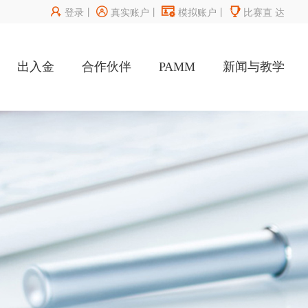




登录
丨
真实账户
丨
模拟账户
丨
比赛直
达
出入金
合作伙伴
PAMM
新闻与教学