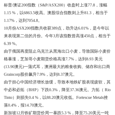
标普/澳证200指数（S&P/ASX200）收盘时上涨77.8，涨幅
1.15 %，以6863.5收高。澳股综合指数则上升81.3，相当于
1.17%，达到7054.8。
10月份ASX200指数共收获389点，劲升达6.01%，是今年以
来表现第二佳的月份。今年3月该指数曾高涨450点，相当于
6.39 %。
由于俄国再度阻止乌克兰从黑海出口小麦，导致国际小麦价
格暴涨，芝加哥小麦期货价格高涨7.7%，达到8.93 美元
(13.90澳元)一蒲式耳，澳洲最大的粮食收购、储存和出口商
Graincorp股价飙升7.9%，达到8.37澳元。
由于担心中国经济增长放缓，导致本地铁矿股表现疲软，其
中必和必拓（BHP）下跌0.3%，降至37.36澳元。力拓（ Rio
Tinto）则损失0.4 %，以88.20澳元收低。Fortescue Metals挫
落0.4%，报14.70澳元。
新加坡12月铁矿期货价周一暴跌5.3 %，降至75.20美元一吨