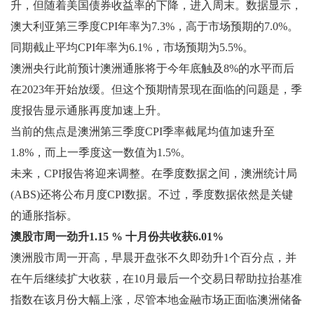
升，但随着美国债券收益率的下降，进入周末。数据显示，
澳大利亚第三季度CPI年率为7.3%，高于市场预期的7.0%。
同期截止平均CPI年率为6.1%，市场预期为5.5%。
澳洲央行此前预计澳洲通胀将于今年底触及8%的水平而后
在2023年开始放缓。但这个预期情景现在面临的问题是，季
度报告显示通胀再度加速上升。
当前的焦点是澳洲第三季度CPI季率截尾均值加速升至
1.8%，而上一季度这一数值为1.5%。
未来，CPI报告将迎来调整。在季度数据之间，澳洲统计局
(ABS)还将公布月度CPI数据。不过，季度数据依然是关键
的通胀指标。
澳股市周一劲升1.15 % 十月份共收获6.01%
澳洲股市周一开高，早晨开盘张不久即劲升1个百分点，并
在午后继续扩大收获，在10月最后一个交易日帮助拉抬基准
指数在该月份大幅上涨，尽管本地金融市场正面临澳洲储备