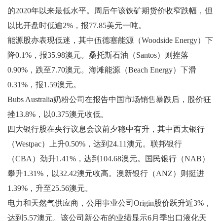
的2020年以来最低水平。周后午该铁矿期货价收窄跌幅，但
以比开盘时低逾2%，报77.85美元一吨。
能源股亦表现低迷，其中伍德塞能源（Woodside Energy）下
降0.1%，报35.98澳元。桑托斯石油（Santos）则挫落
0.90%，跌至7.70澳元。海滩能源（Beach Energy）下滑
0.31%，报1.59澳元。
Bubs Australia奶粉公司在报告中国市场销售暴跌后，股价狂
挫13.8%，以0.375澳元收低。
四大银行股在央行议息会议前夕稳中有升，其中西太银行
（Westpac）上升0.50%，达到24.11澳元。联邦银行
（CBA）劲升1.41%，达到104.68澳元。国民银行（NAB）
攀升1.31%，以32.42澳元收高。澳新银行（ANZ）则挺进
1.39%，升至25.56澳元。
电力和天然气供应商，公用事业公司Origin股价跃升近3%，
达到5.57澳元。该公司新公布的业绩显示6月季出口液化天