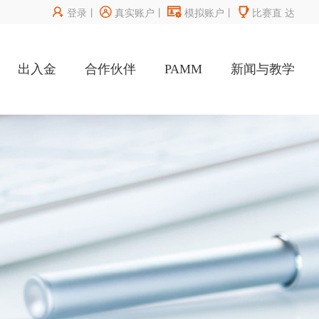




登录
丨
真实账户
丨
模拟账户
丨
比赛直
达
出入金
合作伙伴
PAMM
新闻与教学