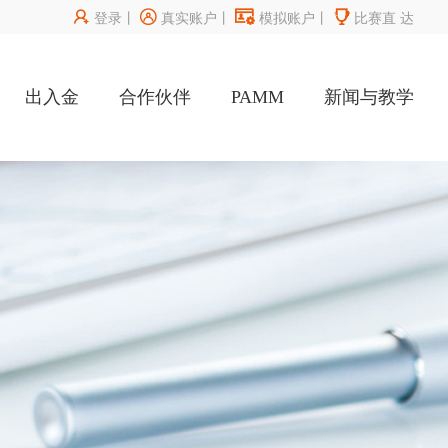




登录
丨
真实账户
丨
模拟账户
丨
比赛直
达
出入金
合作伙伴
PAMM
新闻与教学