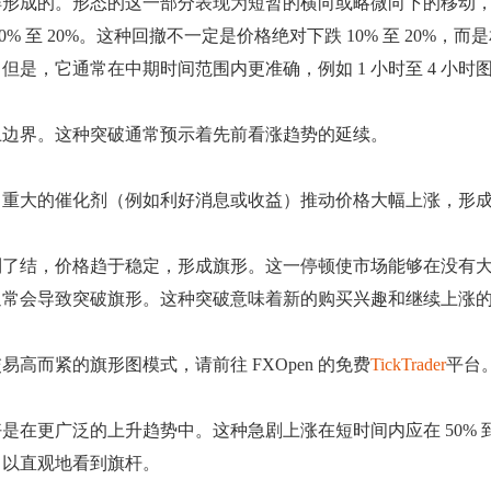
样形成的。形态的这一部分表现为短暂的横向或略微向下的移动
 至 20%。这种回撤不一定是价格绝对下跌 10% 至 20%，
是，它通常在中期时间范围内更准确，例如 1 小时至 4 小
上边界。这种突破通常预示着先前看涨趋势的延续。
，重大的催化剂（例如利好消息或收益）推动价格大幅上涨，形
利了结，价格趋于稳定，形成旗形。这一停顿使市场能够在没有
通常会导致突破旗形。这种突破意味着新的购买兴趣和继续上涨
而紧的旗形图模式，请前往 FXOpen 的免费
TickTrader
平台
在更广泛的上升趋势中。这种急剧上涨在短时间内应在 50% 到
，以直观地看到旗杆。