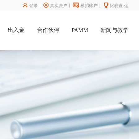




登录
丨
真实账户
丨
模拟账户
丨
比赛直
达
出入金
合作伙伴
PAMM
新闻与教学