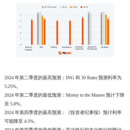
2024 年第二季度的最高预测：ING 和 30 Rates 预测利率为
5.25%。
2024 年第二季度的最低预测：Money to the Masses 预计下降
至 5.0%。
2024 年第四季度的最高预测：《投资者纪事报》预计利率
可能降至 4.5%。
2024 年第四季度的最低预测：富达银行和丰业银行均预计