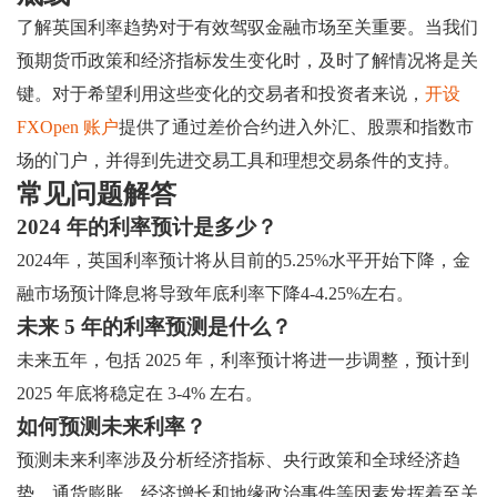
了解英国利率趋势对于有效驾驭金融市场至关重要。当我们
预期货币政策和经济指标发生变化时，及时了解情况将是关
键。对于希望利用这些变化的交易者和投资者来说，
开设
FXOpen 账户
提供了通过差价合约进入外汇、股票和指数市
场的门户，并得到先进交易工具和理想交易条件的支持。
常见问题解答
2024 年的利率预计是多少？
2024年，英国利率预计将从目前的5.25%水平开始下降，金
融市场预计降息将导致年底利率下降4-4.25%左右。
未来 5 年的利率预测是什么？
未来五年，包括 2025 年，利率预计将进一步调整，预计到
2025 年底将稳定在 3-4% 左右。
如何预测未来利率？
预测未来利率涉及分析经济指标、央行政策和全球经济趋
势。通货膨胀、经济增长和地缘政治事件等因素发挥着至关