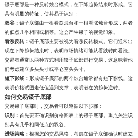
镊子底部是一种反转烛台模式，在下降趋势结束时形成。它
具有明显的特征，使其易于识别：
双谷：
镊子底部由一根看跌烛台和一根看涨烛台形成，两者
的低点几乎相同或相等。这会产生镊子的视觉印象。
看涨反转：
镊子底部主要被视为看涨反转模式。它们通常出
现在下降趋势结束时，表明市场情绪可能从看跌转向看涨。
交易者通常以两种方式利用镊子底部进行交易，这意味着他
们考虑建立多头头寸或平仓空头头寸。
短下影线：
形成镊子底部的两个烛台通常都有短下影线。这
表明价格试图走低但遇到支撑，表明潜在的趋势逆转。
如何交易镊子底部
交易镊子底部时，交易者可以遵循以下步骤：
识别：
首先要正确识别价格图表上的镊子底部。重点关注识
别具有几乎相同低点的双谷。
进场策略：
根据您的交易风格，考虑在镊子底部确认时建立