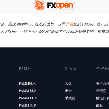
低佣金、高流动性和 0.0 点差的优势。立即
开设
您的 FXOpen 账户或
视为 FXOpen 品牌下运营的公司提供的产品和服务的要约、招
PAMM
出入金
合作伙
PAMM技术
入金
关于合
PAMM 排名
出金
经纪商
PAMM ECN
手续费
区域代
PAMM STP
白标