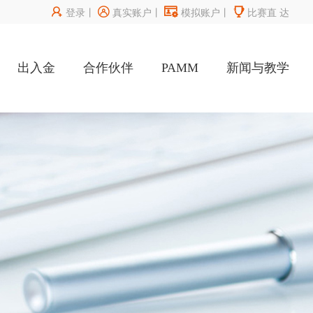




登录
丨
真实账户
丨
模拟账户
丨
比赛直
达
出入金
合作伙伴
PAMM
新闻与教学