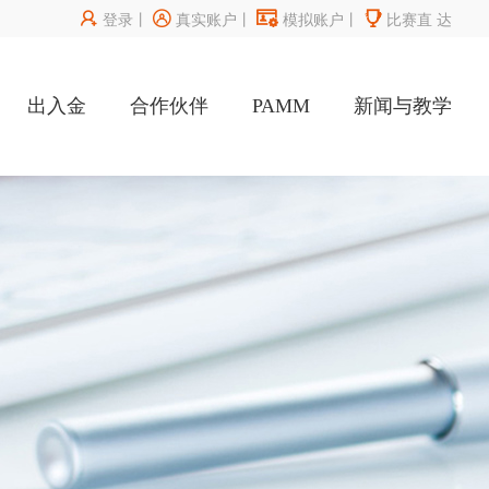




登录
丨
真实账户
丨
模拟账户
丨
比赛直
达
出入金
合作伙伴
PAMM
新闻与教学