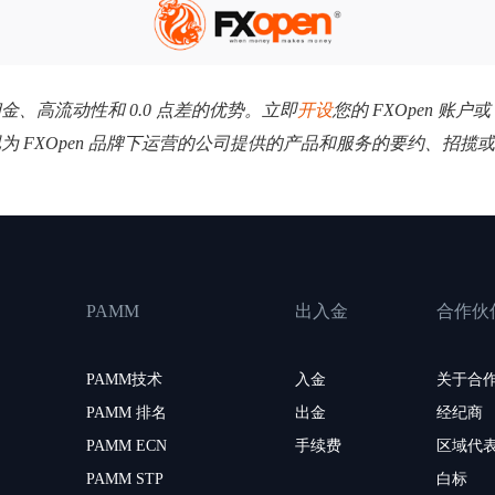
低佣金、高流动性和 0.0 点差的优势。立即
开设
您的 FXOpen 账户或
视为 FXOpen 品牌下运营的公司提供的产品和服务的要约、招
PAMM
出入金
合作伙
PAMM技术
入金
关于合
PAMM 排名
出金
经纪商
PAMM ECN
手续费
区域代
PAMM STP
白标