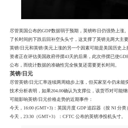
尽管英国公布的GDP数据弱于预期，英镑昨日仍强势上涨
了长时间的下跌后回补空头头寸，这支撑了英镑兑两大主
英镑/日元和英镑/美元上涨的另一个因素可能是美国历史
资者正在评估美国政府停摆43天的后果，此次停摆已使GD
公布，而统计数据的准确性完全恢复还需要更长时间。
英镑/日元
尽管英镑/日元汇率连续两周稳步上涨，但买家至今仍未能突破
技术分析表明，如果204.00确认为支撑位，该货币对可能继续上涨至2
可能影响英镑/日元价格走势的近期事件：
今天，16:00 (GMT+3)：英国月度 GDP 追踪器（按 NI 分
今天，23:30（GMT+3）：CFTC 公布的英镑净投机头寸。