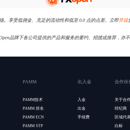
外汇市场。享受低佣金、充足的流动性和低至 0.0 点的点差。立即
开设
XOpen品牌下各公司提供的产品和服务的要约、招揽或推荐，亦
PAMM
出入金
合作伙
PAMM技术
入金
关于合
PAMM 排名
出金
经纪商
PAMM ECN
手续费
区域代
PAMM STP
白标