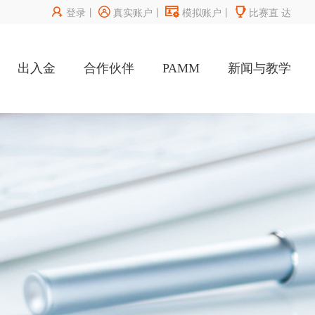




登录
丨
真实账户
丨
模拟账户
丨
比赛直
达
出入金
合作伙伴
PAMM
新闻与教学