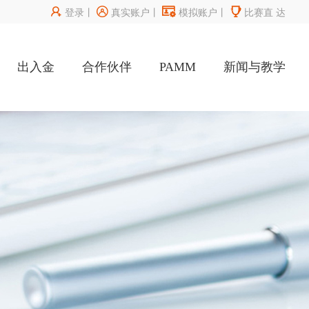




登录
丨
真实账户
丨
模拟账户
丨
比赛直
达
出入金
合作伙伴
PAMM
新闻与教学