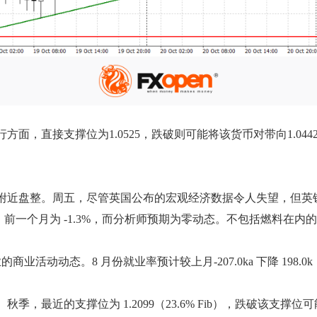
。下行方面，直接支撑位为1.0525，跌破则可能将该货币对带向1
 关口附近盘整。周五，尽管英国公布的宏观经济数据令人失望，但英镑
.0%，前一个月为 -1.3%，而分析师预期为零动态。不包括燃料在内
动动态。8 月份就业率预计较上月-207.0ka 下降 198.0
秋季，最近的支撑位为 1.2099（23.6% Fib），跌破该支撑位可