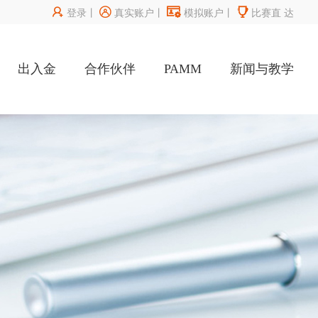




登录
丨
真实账户
丨
模拟账户
丨
比赛直
达
出入金
合作伙伴
PAMM
新闻与教学