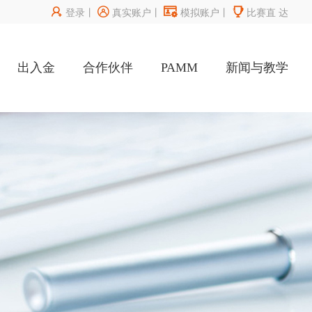




登录
丨
真实账户
丨
模拟账户
丨
比赛直
达
出入金
合作伙伴
PAMM
新闻与教学