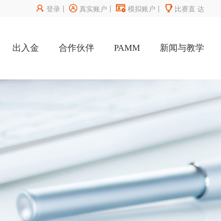




登录
丨
真实账户
丨
模拟账户
丨
比赛直
达
出入金
合作伙伴
PAMM
新闻与教学