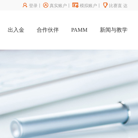




登录
丨
真实账户
丨
模拟账户
丨
比赛直
达
出入金
合作伙伴
PAMM
新闻与教学