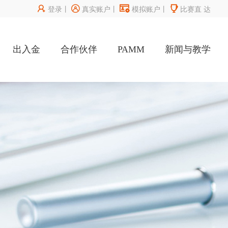




登录
丨
真实账户
丨
模拟账户
丨
比赛直
达
出入金
合作伙伴
PAMM
新闻与教学