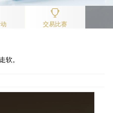
活动
交易比赛
走软。