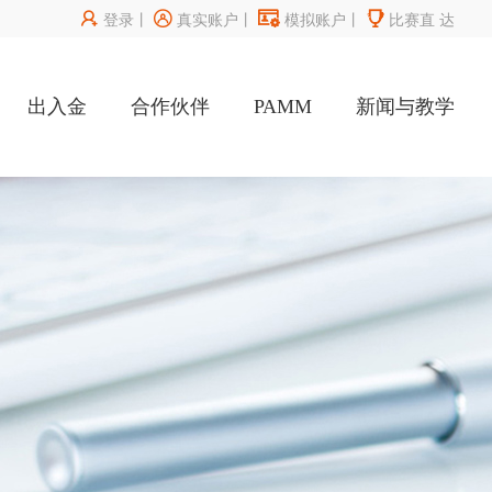




登录
丨
真实账户
丨
模拟账户
丨
比赛直
达
出入金
合作伙伴
PAMM
新闻与教学