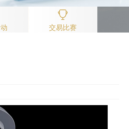
活动
交易比赛
。