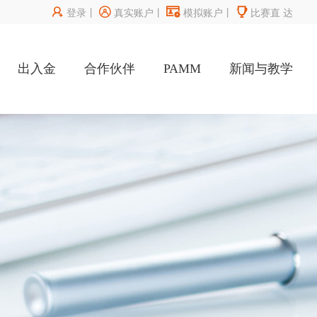




登录
丨
真实账户
丨
模拟账户
丨
比赛直
达
出入金
合作伙伴
PAMM
新闻与教学