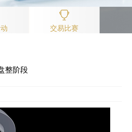
活动
交易比赛
盘整阶段