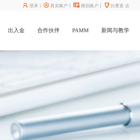




登录
丨
真实账户
丨
模拟账户
丨
比赛直
达
出入金
合作伙伴
PAMM
新闻与教学