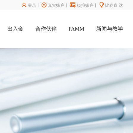




登录
丨
真实账户
丨
模拟账户
丨
比赛直
达
出入金
合作伙伴
PAMM
新闻与教学