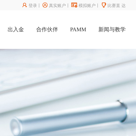




登录
丨
真实账户
丨
模拟账户
丨
比赛直
达
出入金
合作伙伴
PAMM
新闻与教学