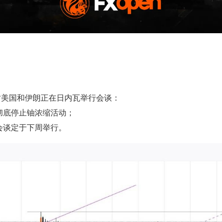
时美国和伊朗正在日内瓦举行会谈：
彻底停止铀浓缩活动；
会谈定于下周举行。