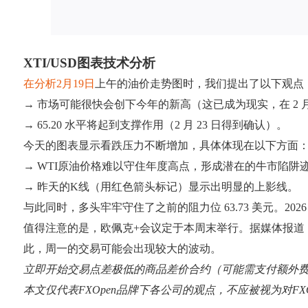
XTI/USD图表技术分析
在分析2月19日
上午的油价走势图时，我们提出了以下观点
→ 市场可能很快会创下今年的新高（这已成为现实，在 2 月 
→ 65.20 水平将起到支撑作用（2 月 23 日得到确认）。
今天的图表显示看跌压力不断增加，具体体现在以下方面
→ WTI原油价格难以守住年度高点，形成潜在的牛市陷阱
→ 昨天的K线（用红色箭头标记）显示出明显的上影线。
与此同时，多头牢牢守住了之前的阻力位 63.73 美元。20
值得注意的是，欧佩克+会议定于本周末举行。据媒体报道
此，周一的交易可能会出现较大的波动。
立即开始交易点差极低的商品差价合约（可能需支付额外
本文仅代表FXOpen品牌下各公司的观点，不应被视为对F