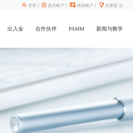




登录
丨
真实账户
丨
模拟账户
丨
比赛直
达
出入金
合作伙伴
PAMM
新闻与教学