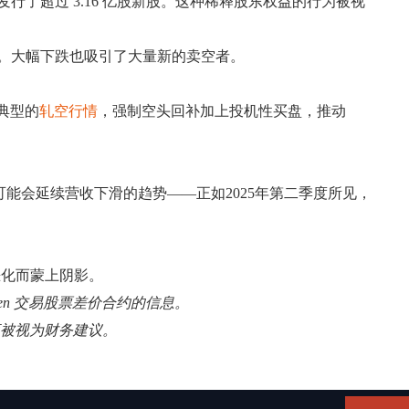
，并发行了超过 3.16 亿股新股。这种稀释股东权益的行为被视
对比）。大幅下跌也吸引了大量新的卖空者。
典型的
轧空行情
，强制空头回补加上投机性买盘，推动
）可能会延续营收下滑的趋势——正如2025年第二季度所见，
恶化而蒙上阴影。
pen 交易股票差价合约的信息。
应被视为财务建议。