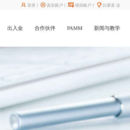




登录
丨
真实账户
丨
模拟账户
丨
比赛直
达
出入金
合作伙伴
PAMM
新闻与教学