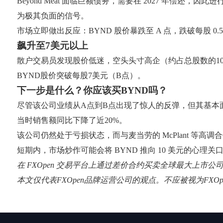
Beyond Meat 面临巨额债务，需要在 2027 年偿还
为极其负面的信号。
市场立即做出反应：BYND 股价暴跌至 A 点，跌破每股 
飙升至7美元以上
散户交易员发现股价低迷，空头头寸高企（约占总股数的10
BYND股价突破每股7美元（B点）。
下一步是什么？你应该买BYND吗？
尽管该公司业绩从A点到B点出现了惊人的反弹，但其基本面依然
当时销售额同比下降了近20%。
该公司仍然处于亏损状态，而与麦当劳的 McPlant 等高
短期内，市场炒作可能会将 BYND 推向 10 美元的心
在 FXOpen 交易平台上通过差价合约买卖全球最大上市公
本文仅代表FXOpen品牌运营公司的观点。不应被视为FX