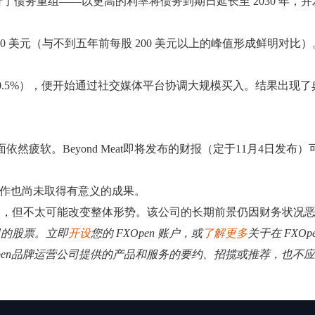
，因此进行了债务重组——以更高的利率将债务到期日延长至 2030 年
0.50 美元（与不到五年前每股 200 美元以上的峰值形成鲜明
.5%），便开始通过社交媒体平台协调大规模买入。结果出现了
疲软。Beyond Meat即将发布的财报（定于11月4日发布
调合作也尚未取得有意义的成果。
理关口，但不太可能改变整体形势。该公司的长期前景仍因财务状况
司的股票。立即
开设
您的 FXOpen 账户，或
了解更多
关于在 FXO
Open品牌运营公司提供的产品和服务的要约、招揽或推荐，也不