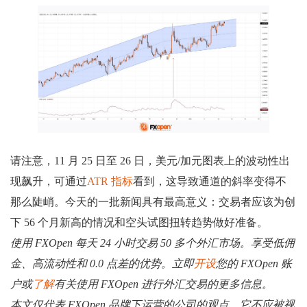
请注意，11 月 25 日至 26 日，美元/加元图表上的波动性出
现飙升，可通过
ATR 指标
看到，这导致通道的斜率变得不
那么陡峭。今天的一批新闻具有最高意义：交易者应该为创
下 56 个月新高的情况和空头试图扭转趋势做好准备。
使用 FXOpen 每天 24 小时交易 50 多个外汇市场。享受低佣
金、高流动性和 0.0 点差的优势。立即
开设
您的 FXOpen 账
户或
了解
有关使用 FXOpen 进行外汇交易的更多信息。
本文仅代表 FXOpen 品牌下运营的公司的观点。它不应被视