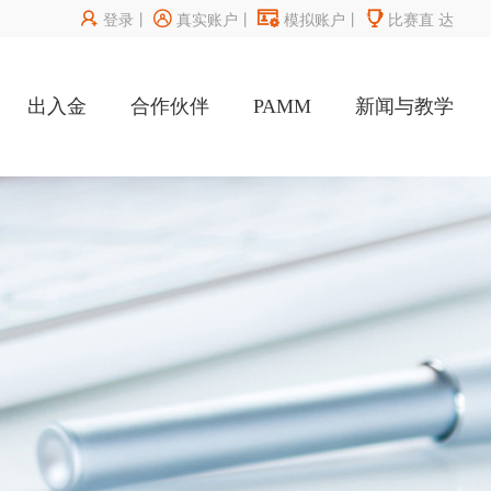




登录
丨
真实账户
丨
模拟账户
丨
比赛直
达
出入金
合作伙伴
PAMM
新闻与教学