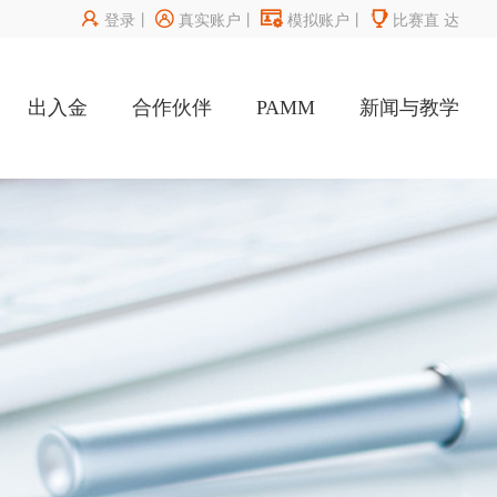




登录
丨
真实账户
丨
模拟账户
丨
比赛直
达
出入金
合作伙伴
PAMM
新闻与教学