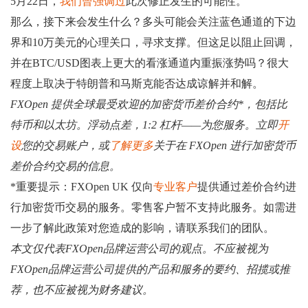
5月22日，
我们曾强调过
此次修正发生的可能性。
那么，接下来会发生什么？多头可能会关注蓝色通道的下边
界和10万美元的心理关口，寻求支撑。但这足以阻止回调，
并在BTC/USD图表上更大的看涨通道内重振涨势吗？很大
程度上取决于特朗普和马斯克能否达成谅解并和解。
FXOpen 提供全球最受欢迎的加密货币差价合约*，包括比
特币和以太坊。浮动点差，1:2 杠杆——为您服务。立即
开
设
您的交易账户，或
了解更多
关于在 FXOpen 进行加密货币
差价合约交易的信息。
*重要提示：FXOpen UK 仅向
专业客户
提供通过差价合约进
行加密货币交易的服务。零售客户暂不支持此服务。如需进
一步了解此政策对您造成的影响，请联系我们的团队。
本文仅代表FXOpen品牌运营公司的观点。不应被视为
FXOpen品牌运营公司提供的产品和服务的要约、招揽或推
荐，也不应被视为财务建议。