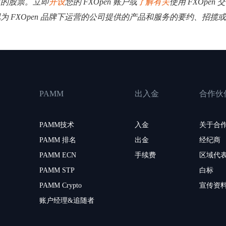
司的股票。立即
开设
您的 FXOpen 账户或
了解有关
使用 FXOpe
视为 FXOpen 品牌下运营的公司提供的产品和服务的要约、招
PAMM
出入金
合作伙
PAMM技术
入金
关于合
PAMM 排名
出金
经纪商
PAMM ECN
手续费
区域代
PAMM STP
白标
PAMM Crypto
宣传资
账户经理&追随者