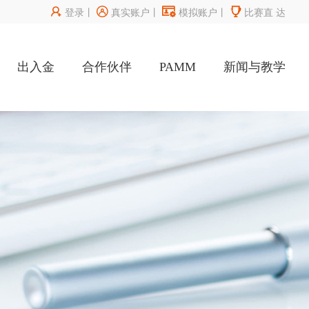




登录
丨
真实账户
丨
模拟账户
丨
比赛直
达
出入金
合作伙伴
PAMM
新闻与教学