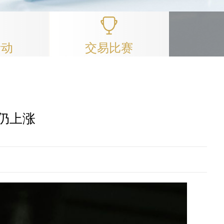
活动
交易比赛
价仍上涨